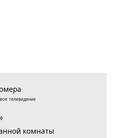
омера
овое телевидение
йф
анной комнаты