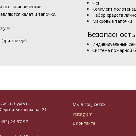
Фен
и все гигиенические
Комплект полотене
авляются халат и тапочки.
Набор средств личн
Махровые тапочки
луги:
Безопасность
(при заезде)
Индивидуальный се
Система пожарной б
сия, г. Сургут,
Мы в соц. сетях:
 Сергея Безверхова, 21
Instagram
3462) 24-37-97
ВКонтакте