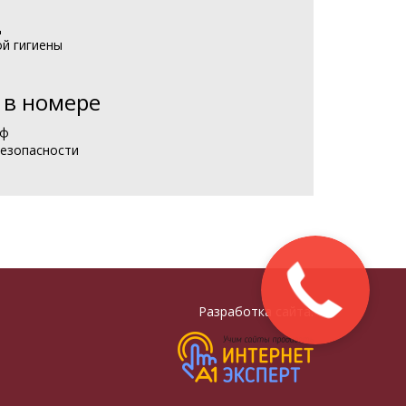
ц
ой гигиены
 в номере
йф
езопасности
Разработка сайта: